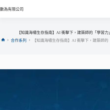
跳
至
數為有限公司
主
要
內
容
【知識海嘯生存指南】AI 衝擊下，建築師的「學習
合作系列
【知識海嘯生存指南】AI 衝擊下，建築師
首
頁