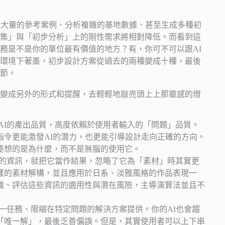
供大量的參考案例、分析複雜的基地數據、甚至生成多種初
集」與「初步分析」上的剛性需求將相對降低。而看到這
務是不是你的單位最有價值的地方？有，你可不可以跟AI
環境下著墨，初步設計方案從過去的兩種變成十種，最後
節。
變成另外的形式和提醒，去輕輕地敲亮頭上上那靈感的燈
AI的產出品質，高度依賴於使用者輸入的「問題」品質。
指令更能激發AI的潛力，也更能引導設計走向正確的方向。
要想的是為什麼，而不是無腦的使用它。
供的資訊，就把它當作結果，忽略了它為「素材」時其實更
樣的素材解構，並且應用於日系、淡雅風格的作品表現一
識、評估這些資訊的適用性與潛在風險，主導演算法並且不
單一任務、限縮在特定問題的解決方案提供。你的AI也會趨
「唯一解」，最後乏善偏誤。但是，其實使用者可以上下串