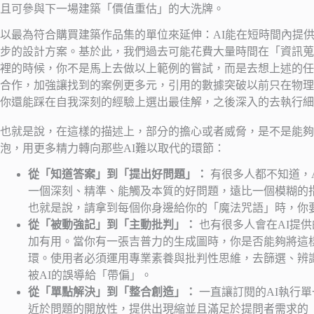
且可參與下一場建築「價值重估」的大洗牌。
以最為符合購買建築作品集的單位來延伸：AI能在短時間內提
步的設計方案。基於此，我們過去可能花費大量時間在「資訊蒐
裡的時候，你不是馬上去做以上範例的嘗試，而是去想上述的任
合作，加強讓找到的案例更多元，引用的數據突破以前只在物理
你還能踩在自我深刻的經驗上選出最佳解，之後深入的去執行細
也就是說，在這樣的描述上，部分的擔心或者威脅，是不是能夠
泡，用更多精力轉向那些AI難以取代的環節：
從「知道答案」到「提出好問題」：
有很多人都不知道，
一個深刻、精準、能觸及本質的好問題，遠比一個模糊的
也就是說，請拿到每個你身邊給你的「魔法咒語」時，你
從「被動強記」到「主動批判」：
也有很多人會在AI提
加有用。當你有一張吉普力的生成圖時，你是否能夠將這
環。使用者必須運用專業素養與批判性思維，去篩選、辨
被AI的誤導給「帶偏」。
從「單點解決」到「整合創造」：
一直讓訂閱的AI執行
近於問題的開放性，提供出現縮並且滿足於提問者需求的