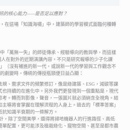
訊的核心能力——是否足以應對？
，在這場「知識海嘯」中，建築師的學習模式面臨何種轉
中「萬無一失」的師徒傳承、經驗導向的教與學，而這樣
個人在對外的近期演講內容，不只是研究報導的少子化課
」（沒有補進的新一代，或說新一代的學習與工作觀念不
的劇變時，傳統的傳授瓶頸便日益凸顯：
法規、需求文件的頻繁修訂，像是綠建築、ESG，減碳等課
式也持續的在進化中。另外我們更發現到一個重點是，現代
思考。轉而到影像，聲音，一張圖片就必須納含全視角。結
和主導將會掌握在理解流程的人身上。過去的「標準答案」
抵抗知識半衰期的一條解方。
計，除了空間美學，還得將掃地機器人的行進路徑、高低
簡單配置，更可能涉及植栽綠化、寵物空間、甚至是都市農