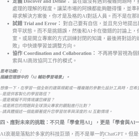
定義 Discover and Define：
當在還沒有遇到複雜問題時，
處理的理解的程度。讓菜市場的阿姨都能夠聽得懂，並準
尋求解決方案後，你才是及格的AI對話人員。而不是在那
試錯 Trial and Error：
對自己要有自信，並且充分地提出
齊平狀態。而不是挑錯誤，然後和AI卡在徵錯的討論上
室。或是開立專案的方式訓練封閉的知識，最後將對話的
敗」中快速學習並調整方向。
協作 Coordination and Collaboration：
不再將學習視為個
索與AI高效協同工作的模式。
思考功課2：
描繪您理想中的「AI 輔助學習場景」。
想像一下，在學習一個全新的建築規範或一種複雜的參數化設計工具時，您希望 
–
是提供客製化的學習路徑？
–
還是模擬不同情境讓您練習？
–
或是將您的問題與全球頂尖專家的觀點進行比對？
–
請具體描述一個能顯著提升您學習效率與深度的 AI 互動情境。
四、應對未來的挑戰：不只是「學會用AI」，更是「學會與AI
AI浪潮是落點於多家的科技巨頭，而不是單一的ChatGPT。