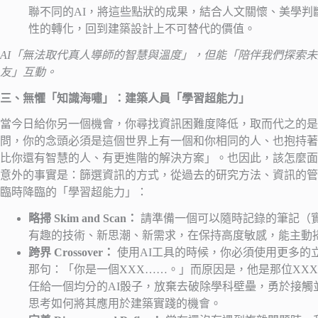
聯不同的AI，將這些點狀的成果，結合人文關懷、美學
性的轉化，回到建築設計上不可替代的價值。
AI「無法取代真人導師的智慧與溫度」，但能「陪伴我們探索
友」互動。
三、無懼「知識海嘯」：建築人員「學習超能力」
當今日給你另一個機會，你尋找資訊困難度降低，取而代之的是
問，你的念頭必須是這個世界上有一個和你相同的人、也抱持著
比你還有智慧的人、有更進階的解決方案」。也因此，該怎麼面
意外的事實是：篩選資訊的方式，從過去的研究方法、資訊的管
臨時降臨的「學習超能力」：
略掃 Skim and Scan：
請準備一個可以隨時記錄的筆記（
有趣的技術、新思潮、新需求，在保持高度敏感，能主動
跨界 Crossover：
使用AI工具的時候，你必須使用更多的
那句：「你是一個XXX……。」而原因是，他是那位XX
任給一個均分的AI骰子，放棄去破除學科壁壘，勇於接
思考如何將其應用於建築實踐的機會。