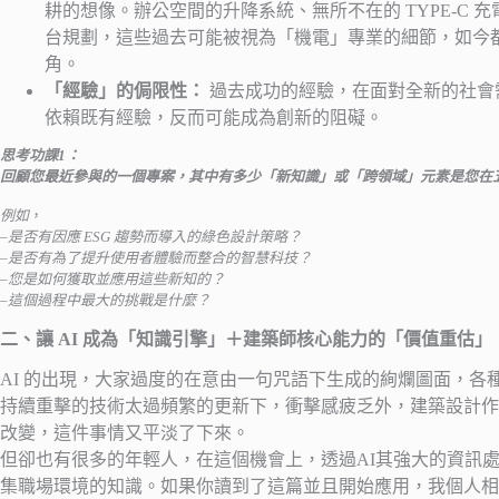
耕的想像。辦公空間的升降系統、無所不在的 TYPE-C
台規劃，這些過去可能被視為「機電」專業的細節，如今
角。
「經驗」的侷限性：
過去成功的經驗，在面對全新的社會
依賴既有經驗，反而可能成為創新的阻礙。
思考功課1：
回顧您最近參與的一個專案，其中有多少「新知識」或「跨領域」元素是您在
例如
，
–
是否有因應 ESG 趨勢而導入的綠色設計策略？
–
是否有為了提升使用者體驗而整合的智慧科技？
–
您是如何獲取並應用這些新知的？
–
這個過程中最大的挑戰是什麼？
二、讓 AI 成為「知識引擎」＋建築師核心能力的「價值重估」
AI 的出現，大家過度的在意由一句咒語下生成的絢爛圖面，
持續重擊的技術太過頻繁的更新下，衝擊感疲乏外，建築設計作
改變，這件事情又平淡了下來。
但卻也有很多的年輕人，在這個機會上，透過AI其強大的資訊
集職場環境的知識。如果你讀到了這篇並且開始應用，我個人相