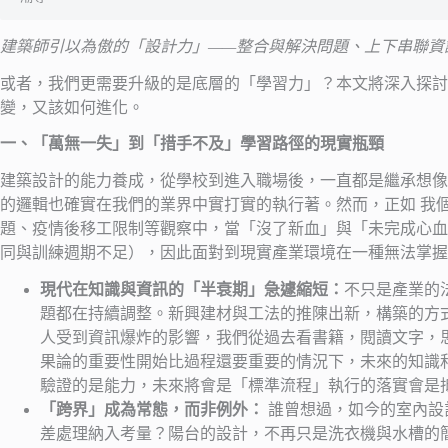
建築師引以為傲的「設計力」——整合與解決問題、上下串聯資
或者，我們更需要升級的是底層的「學習力」？本文將深入探討
變，又該如何進化。
一、「萬無一失」到「措手不及」學習路徑的現實瓶頸
建築設計的能力養成，從學校到進入職場後，一直都是繼承想像
的邏輯也確實在我們的業界中實打實的執行著。然而，正如 我
題、疫情後移工限制等觀察中，當「沒了新血」與「未完成心血
同與訓練週期不足），因此面對到現實產業環境在一種無法掌握
現代在知識與資訊的「半衰期」急遽縮短：
不只是產業的
題都在持續調整。新興建材與工法的推陳出新，構築的方
人受到資訊爆炸的影響，我們從過去看書籍，閱讀文字，
果論的重要性開始比過程還要重要的情況下，未來的知識
驗證的是能力，未來將會是「標準流程」執行的落實會是
「跨界」成為常態，而非例外：
誰曾想過，如今的室內設
差處理納入考量？陽台的設計，不再只是洗衣機與水槽的