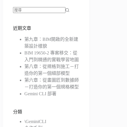
找
不
近期文章
到
符
第九章：BIM開啟的全新建
合
築設計樣貌
條
BIM 19650-2 專案移交：從
件
入門到精通的實戰學習地圖
的
第八章：從規格到施工－打
結
造你的第一個細部模型
果
第六章：從畫圖匠到數據師
－打造你的第一個規格模型
Gemini CLI 部署
分類
\GeminiCLI