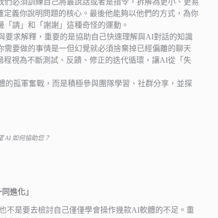
我們必須訓練自己將最說話或者是指令，拆解為更小、更易
確定義你說明問題的核心。最後他能夠以他們的方式，為你
邊「請」和「謝謝」這種奇怪的運動。
與要求解釋，重要的是協助自己快速理解與AI對話的知識
，你需要做的事情是一但幻覺就必須捨棄掉已經偏離的聊天
過程視為不斷測試、反饋、修正的迭代循環，讓AI從「失
體的孤軍奮戰，而是積極參與團隊學習、社群分享，並探
AI 如何協助您？
一同進化」
但是也不是要去檢討自己僅僅學會操作幾款AI軟體的不足。重