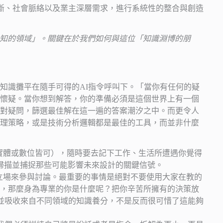
判斷、社會脈絡以及業主深層需求，進行系統性的整合與創造
未知的領域」。關鍵在於我們如何與這位「知識淵博的朋
知識攤平在隨手可得的AI指令呼叫下。「當你有任何的疑
懷疑。當你想到解答，你的準備必須是這個世界上有一個
對疑問，篩選最佳解在這一遍的答案潮汐之中。而更令人
理策略，或是技術分析邏輯都是最佳的工具，而並非什麼
實體或數位皆可），隨時要去記下工作、生活所遭遇你覺得
掃描並捕捉那些可能影響未來設計的關鍵信號。
立場來參與討論。最重要的事情是絕對不要使用大家在教的
X，那麼身為專業的你是什麼呢？把你辛苦所擁有的決策放
觸並吸收來自不同領域的知識養分，不是反而很可惜了這能夠