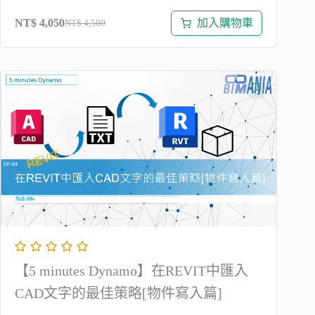
加入購物車
NT$
4,050
NT$
4,500
原
目
始
前
價
價
格：
格：
NT$ 4,500。
NT$ 4,050。
【5 minutes Dynamo】在REVIT中匯入
CAD文字的最佳策略[物件寫入篇]