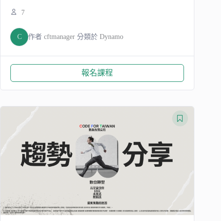
7
C
作者
cftmanager
分類於
Dynamo
報名課程