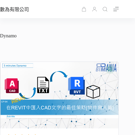
跳
數為有限公司
至
購
主
物
要
車
內
Dynamo
容